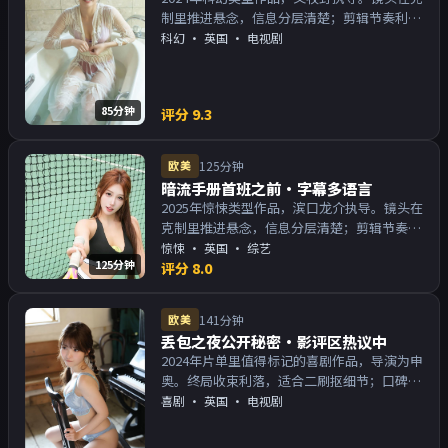
制里推进悬念，信息分层清楚；剪辑节奏利
落，观感顺滑。主演以演技派为主，适合喜欢
科幻
·
英国
· 电视剧
强叙事与人物关系的观众加入片单。
85分钟
评分
9.3
欧美
125分钟
暗流手册首班之前·字幕多语言
2025年惊悚类型作品，滨口龙介执导。镜头在
克制里推进悬念，信息分层清楚；剪辑节奏利
落，观感顺滑。主演以演技派为主，适合喜欢
惊悚
·
英国
· 综艺
125分钟
强叙事与人物关系的观众加入片单。
评分
8.0
欧美
141分钟
丢包之夜公开秘密·影评区热议中
2024年片单里值得标记的喜剧作品，导演为申
奥。终局收束利落，适合二刷抠细节；口碑向
与娱乐性兼顾。主演以演技派为主，适合喜欢
喜剧
·
英国
· 电视剧
强叙事与人物关系的观众加入片单。