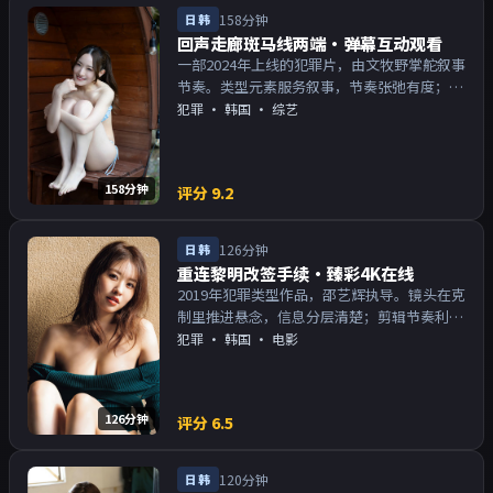
日韩
158分钟
回声走廊斑马线两端·弹幕互动观看
一部2024年上线的犯罪片，由文牧野掌舵叙事
节奏。类型元素服务叙事，节奏张弛有度；对
白密度高，留意潜台词。主演以演技派为主，
犯罪
·
韩国
· 综艺
适合喜欢强叙事与人物关系的观众加入片单。
158分钟
评分
9.2
日韩
126分钟
重连黎明改签手续·臻彩4K在线
2019年犯罪类型作品，邵艺辉执导。镜头在克
制里推进悬念，信息分层清楚；剪辑节奏利
落，观感顺滑。主演以演技派为主，适合喜欢
犯罪
·
韩国
· 电影
强叙事与人物关系的观众加入片单。
126分钟
评分
6.5
日韩
120分钟