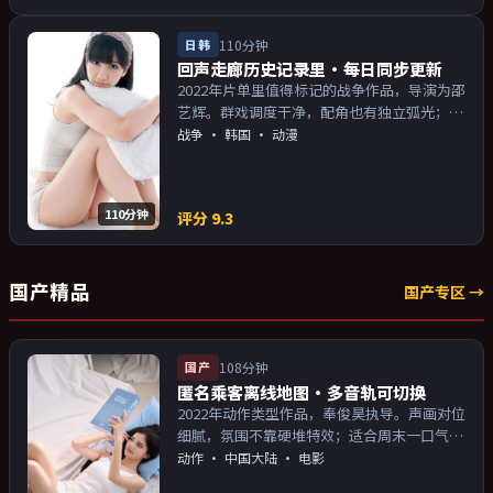
日韩
110分钟
回声走廊历史记录里·每日同步更新
2022年片单里值得标记的战争作品，导演为邵
艺辉。群戏调度干净，配角也有独立弧光；配
乐与画面气质统一。主演以演技派为主，适合
战争
·
韩国
· 动漫
喜欢强叙事与人物关系的观众加入片单。
110分钟
评分
9.3
国产精品
国产专区 →
国产
108分钟
匿名乘客离线地图·多音轨可切换
2022年动作类型作品，奉俊昊执导。声画对位
细腻，氛围不靠硬堆特效；适合周末一口气追
完。主演以演技派为主，适合喜欢强叙事与人
动作
·
中国大陆
· 电影
物关系的观众加入片单。