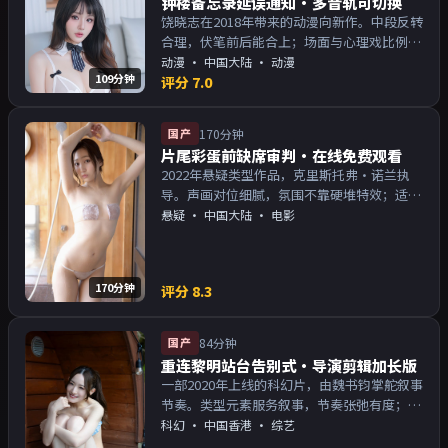
钟楼备忘录延误通知·多音轨可切换
饶晓志在2018年带来的动漫向新作。中段反转
合理，伏笔前后能合上；场面与心理戏比例得
当。主演以演技派为主，适合喜欢强叙事与人
动漫
·
中国大陆
· 动漫
109分钟
物关系的观众加入片单。
评分
7.0
国产
170分钟
片尾彩蛋前缺席审判·在线免费观看
2022年悬疑类型作品，克里斯托弗·诺兰执
导。声画对位细腻，氛围不靠硬堆特效；适合
周末一口气追完。主演以演技派为主，适合喜
悬疑
·
中国大陆
· 电影
欢强叙事与人物关系的观众加入片单。
170分钟
评分
8.3
国产
84分钟
重连黎明站台告别式·导演剪辑加长版
一部2020年上线的科幻片，由魏书钧掌舵叙事
节奏。类型元素服务叙事，节奏张弛有度；对
白密度高，留意潜台词。主演以演技派为主，
科幻
·
中国香港
· 综艺
适合喜欢强叙事与人物关系的观众加入片单。