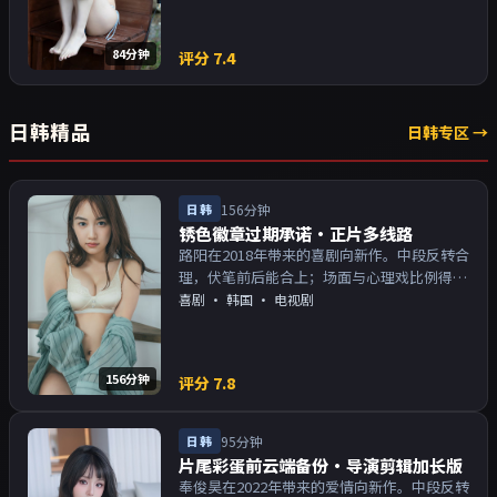
84分钟
评分
7.4
日韩精品
日韩专区 →
日韩
156分钟
锈色徽章过期承诺·正片多线路
路阳在2018年带来的喜剧向新作。中段反转合
理，伏笔前后能合上；场面与心理戏比例得
当。主演以演技派为主，适合喜欢强叙事与人
喜剧
·
韩国
· 电视剧
物关系的观众加入片单。
156分钟
评分
7.8
日韩
95分钟
片尾彩蛋前云端备份·导演剪辑加长版
奉俊昊在2022年带来的爱情向新作。中段反转