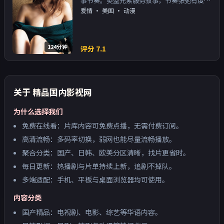
事节奏。类型元素服务叙事，节奏张弛有度；
对白密度高，留意潜台词。主演以演技派为
爱情
·
美国
· 动漫
主，适合喜欢强叙事与人物关系的观众加入片
单。
124分钟
评分
7.1
关于
精品国内影视网
为什么选择我们
免费在线看：片库内容可免费点播，无需付费订阅。
高清流畅：多码率切换，弱网也能尽量流畅播放。
聚合分类：国产、日韩、欧美分区清晰，找片更省时。
每日更新：热播剧与片单持续上新，追剧不掉队。
多端适配：手机、平板与桌面浏览器均可使用。
内容分类
国产精品：电视剧、电影、综艺等华语内容。