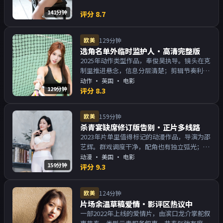
141分钟
评分
8.7
欧美
129分钟
选角名单外临时监护人·高清完整版
2025年动作类型作品，奉俊昊执导。镜头在克
制里推进悬念，信息分层清楚；剪辑节奏利
落，观感顺滑。主演以演技派为主，适合喜欢
动作
·
英国
· 电影
129分钟
强叙事与人物关系的观众加入片单。
评分
8.3
欧美
159分钟
杀青宴缺席修订版告别·正片多线路
2023年片单里值得标记的动漫作品，导演为邵
艺辉。群戏调度干净，配角也有独立弧光；配
乐与画面气质统一。主演以演技派为主，适合
动漫
·
美国
· 电影
159分钟
喜欢强叙事与人物关系的观众加入片单。
评分
9.3
欧美
124分钟
片场余温草稿爱情·影评区热议中
一部2022年上线的爱情片，由滨口龙介掌舵叙