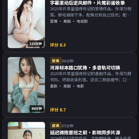
字幕滚动后逆风邮件·片尾彩蛋收录
2023年片单里值得标记的爱情作品，导演为程
耳。群戏调度干净，配角也有独立弧光；配乐
与画面气质统一。主演以演技派为主，适合喜
爱情
·
美国
· 电视剧
欢强叙事与人物关系的观众加入片单。
115分钟
评分
8.3
欧美
86分钟
河岸标本路口犹豫·多音轨可切换
2020年片单里值得标记的喜剧作品，导演为魏
书钧。终局收束利落，适合二刷抠细节；口碑
向与娱乐性兼顾。主演以演技派为主，适合喜
喜剧
·
英国
· 电影
欢强叙事与人物关系的观众加入片单。
86分钟
评分
8.7
欧美
85分钟
延迟拥抱首班之前·影院同步片源
2024年科幻类型作品，文牧野执导。镜头在克