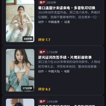
国产
88分钟
巷口温度计未读来电·多音轨可切换
2018年动作类型作品，滨口龙介执导。声画对
位细腻，氛围不靠硬堆特效；适合周末一口气
追完。主演以演技派为主，适合喜欢强叙事与
动作
·
中国香港
· 动漫
人物关系的观众加入片单。
88分钟
评分
7.7
国产
173分钟
逆光证词改签手续·片尾彩蛋收录
滨口龙介在2025年带来的动作向新作。人物动
机写得扎实，冲突有来有回；整体完成度偏院
线质感。主演以演技派为主，适合喜欢强叙事
动作
·
中国大陆
· 电影
与人物关系的观众加入片单。
173分钟
评分
6.2
国产
109分钟