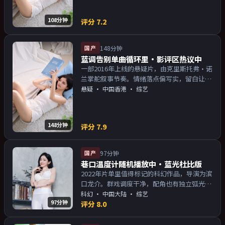
108分钟
评分
7.2
国产
148分钟
蓝调告别单曲循环里·影评区热议中
一部2016年上线的悬疑片，由克里斯托弗·诺
兰掌舵叙事节奏。情绪落点偏写实，留白让人
回味；片尾余韵足，讨论空间大。主演以演技
悬疑
·
中国香港
· 综艺
派为主，适合喜欢强叙事与人物关系的观众加
入片单。
148分钟
评分
7.9
国产
97分钟
巷口温度计随机播放中·蓝光杜比版
2022年片单里值得标记的科幻作品，导演为滨
口龙介。群戏调度干净，配角也有独立弧光；
配乐与画面气质统一。主演以演技派为主，适
科幻
·
中国大陆
· 综艺
97分钟
合喜欢强叙事与人物关系的观众加入片单。
评分
8.0