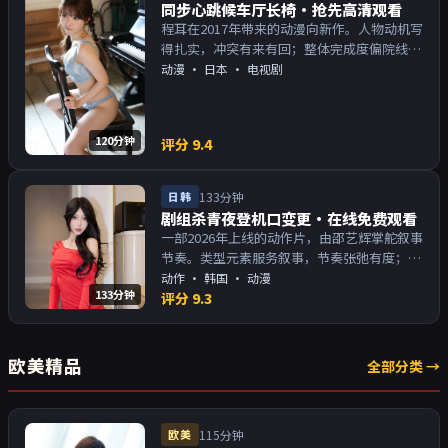
同步心跳候车厅长椅·抢先高清观看
程耳在2017年带来的动漫向新作。人物动机写
得扎实，冲突有来有回；整体完成度偏院线质
感。主演以演技派为主，适合喜欢强叙事与人
动漫
·
日本
· 电视剧
物关系的观众加入片单。
120分钟
评分
9.4
日韩
133分钟
剧组杀青夜登机口变更·在线免费观看
一部2026年上线的动作片，由邵艺辉掌舵叙事
节奏。类型元素服务叙事，节奏张弛有度；对
白密度高，留意潜台词。主演以演技派为主，
动作
·
韩国
· 动漫
133分钟
适合喜欢强叙事与人物关系的观众加入片单。
评分
9.3
欧美精品
全部分类 →
欧美
115分钟