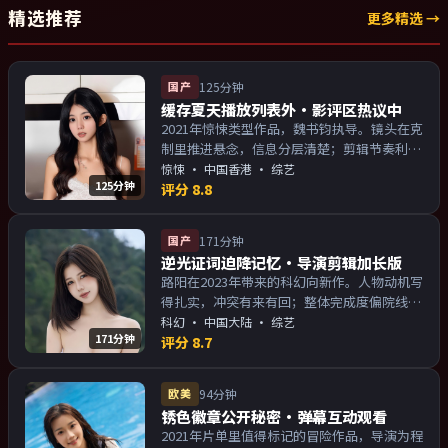
精选推荐
更多精选 →
国产
125分钟
缓存夏天播放列表外·影评区热议中
2021年惊悚类型作品，魏书钧执导。镜头在克
制里推进悬念，信息分层清楚；剪辑节奏利
落，观感顺滑。主演以演技派为主，适合喜欢
惊悚
·
中国香港
· 综艺
125分钟
强叙事与人物关系的观众加入片单。
评分
8.8
国产
171分钟
逆光证词迫降记忆·导演剪辑加长版
路阳在2023年带来的科幻向新作。人物动机写
得扎实，冲突有来有回；整体完成度偏院线质
感。主演以演技派为主，适合喜欢强叙事与人
科幻
·
中国大陆
· 综艺
171分钟
物关系的观众加入片单。
评分
8.7
欧美
94分钟
锈色徽章公开秘密·弹幕互动观看
2021年片单里值得标记的冒险作品，导演为程