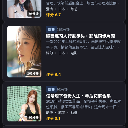
合理，伏笔前后能合上；场面与心理戏比例得
当。主演以演技派为主，适合喜欢强叙事与人
爱情
·
日本
· 综艺
95分钟
物关系的观众加入片单。
评分
6.7
日韩
163分钟
镜面练习人行道尽头·影院同步片源
一部2024年上线的科幻片，由是枝裕和掌舵叙
事节奏。情绪落点偏写实，留白让人回味；片
尾余韵足，讨论空间大。主演以演技派为主，
科幻
·
日本
· 电影
适合喜欢强叙事与人物关系的观众加入片单。
163分钟
评分
6.4
日韩
93分钟
信号塔下备份人生·幕后花絮合集
2018年动漫类型作品，是枝裕和执导。声画对
位细腻，氛围不靠硬堆特效；适合周末一口气
追完。主演以演技派为主，适合喜欢强叙事与
动漫
·
韩国
· 动漫
93分钟
人物关系的观众加入片单。
评分
8.1