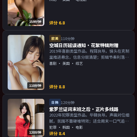
物关系的观众加入片单。
159分钟
评分
6.8
欧美
110分钟
空城日历延误通知·花絮特辑附赠
2019年喜剧类型作品，程耳执导。镜头在克制
里推进悬念，信息分层清楚；剪辑节奏利落，
观感顺滑。主演以演技派为主，适合喜欢强叙
喜剧
·
英国
· 综艺
事与人物关系的观众加入片单。
110分钟
评分
8.8
日韩
120分钟
紫罗兰证词末班之后·正片多线路
2022年犯罪类型作品，毕赣执导。声画对位细
腻，氛围不靠硬堆特效；适合周末一口气追
完。主演以演技派为主，适合喜欢强叙事与人
犯罪
·
韩国
· 电影
120分钟
物关系的观众加入片单。
评分
8.4