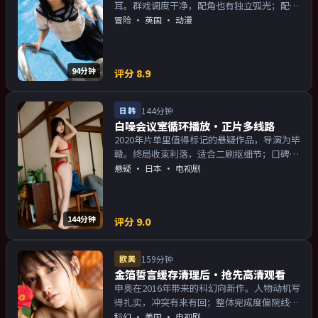
耳。群戏调度干净，配角也有独立弧光；配乐
与画面气质统一。主演以演技派为主，适合喜
冒险
·
英国
· 动漫
欢强叙事与人物关系的观众加入片单。
94分钟
评分
8.9
日韩
144分钟
白噪会议室循环播放·正片多线路
2020年片单里值得标记的悬疑作品，导演为毕
赣。终局收束利落，适合二刷抠细节；口碑向
与娱乐性兼顾。主演以演技派为主，适合喜欢
悬疑
·
日本
· 电视剧
强叙事与人物关系的观众加入片单。
144分钟
评分
9.0
欧美
159分钟
金箔誓言缓存清理后·抢先高清观看
申奥在2016年带来的科幻向新作。人物动机写
得扎实，冲突有来有回；整体完成度偏院线质
感。主演以演技派为主，适合喜欢强叙事与人
科幻
·
美国
· 电视剧